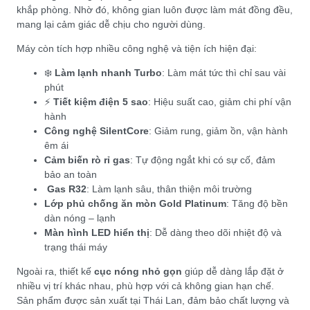
khắp phòng. Nhờ đó, không gian luôn được làm mát đồng đều,
mang lại cảm giác dễ chịu cho người dùng.
Máy còn tích hợp nhiều công nghệ và tiện ích hiện đại:
❄️
Làm lạnh nhanh Turbo
: Làm mát tức thì chỉ sau vài
phút
⚡
Tiết kiệm điện 5 sao
: Hiệu suất cao, giảm chi phí vận
hành
Công nghệ SilentCore
: Giảm rung, giảm ồn, vận hành
êm ái
Cảm biến rò rỉ gas
: Tự động ngắt khi có sự cố, đảm
bảo an toàn
Gas R32
: Làm lạnh sâu, thân thiện môi trường
Lớp phủ chống ăn mòn Gold Platinum
: Tăng độ bền
dàn nóng – lạnh
Màn hình LED hiển thị
: Dễ dàng theo dõi nhiệt độ và
trạng thái máy
Ngoài ra, thiết kế
cục nóng nhỏ gọn
giúp dễ dàng lắp đặt ở
nhiều vị trí khác nhau, phù hợp với cả không gian hạn chế.
Sản phẩm được sản xuất tại Thái Lan, đảm bảo chất lượng và