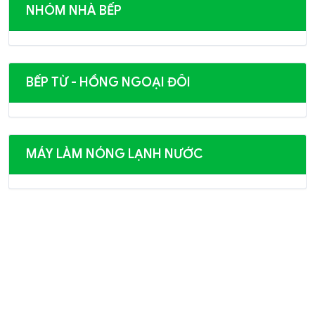
NHÓM NHÀ BẾP
BẾP TỪ - HỒNG NGOẠI ĐÔI
MÁY LÀM NÓNG LẠNH NƯỚC