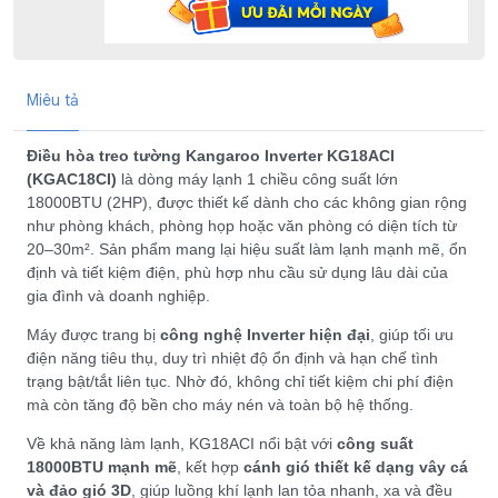
Miêu tả
Điều hòa treo tường Kangaroo Inverter KG18ACI
(KGAC18CI)
là dòng máy lạnh 1 chiều công suất lớn
18000BTU (2HP), được thiết kế dành cho các không gian rộng
như phòng khách, phòng họp hoặc văn phòng có diện tích từ
20–30m². Sản phẩm mang lại hiệu suất làm lạnh mạnh mẽ, ổn
định và tiết kiệm điện, phù hợp nhu cầu sử dụng lâu dài của
gia đình và doanh nghiệp.
Máy được trang bị
công nghệ Inverter hiện đại
, giúp tối ưu
điện năng tiêu thụ, duy trì nhiệt độ ổn định và hạn chế tình
trạng bật/tắt liên tục. Nhờ đó, không chỉ tiết kiệm chi phí điện
mà còn tăng độ bền cho máy nén và toàn bộ hệ thống.
Về khả năng làm lạnh, KG18ACI nổi bật với
công suất
18000BTU mạnh mẽ
, kết hợp
cánh gió thiết kế dạng vây cá
và đảo gió 3D
, giúp luồng khí lạnh lan tỏa nhanh, xa và đều