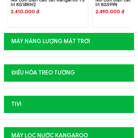
lít KG18RIH2
lít KG599N
2.410.000 đ
2.490.000 đ
MÁY NĂNG LƯỢNG MẶT TRỜI
ĐIỀU HÒA TREO TƯỜNG
TIVI
MÁY LỌC NƯỚC KANGAROO