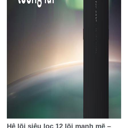
Hệ lõi siêu lọc 12 lõi mạnh mẽ –