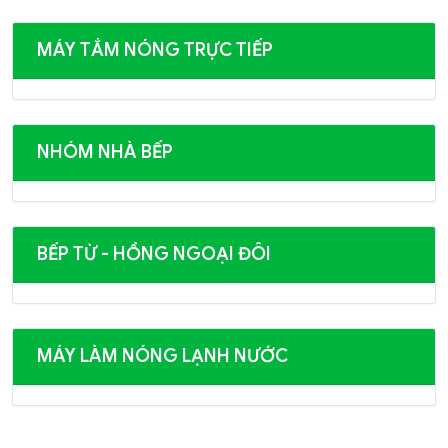
MÁY TẮM NÓNG TRỰC TIẾP
NHÓM NHÀ BẾP
BẾP TỪ - HỒNG NGOẠI ĐÔI
MÁY LÀM NÓNG LẠNH NƯỚC