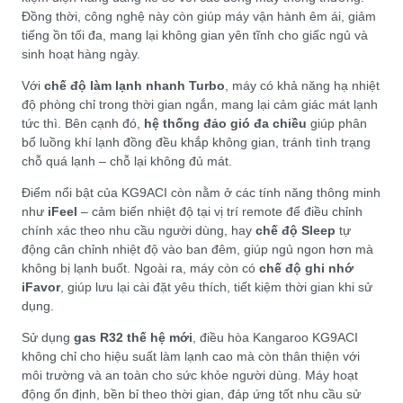
Đồng thời, công nghệ này còn giúp máy vận hành êm ái, giảm
tiếng ồn tối đa, mang lại không gian yên tĩnh cho giấc ngủ và
sinh hoạt hàng ngày.
Với
chế độ làm lạnh nhanh Turbo
, máy có khả năng hạ nhiệt
độ phòng chỉ trong thời gian ngắn, mang lại cảm giác mát lạnh
tức thì. Bên cạnh đó,
hệ thống đảo gió đa chiều
giúp phân
bổ luồng khí lạnh đồng đều khắp không gian, tránh tình trạng
chỗ quá lạnh – chỗ lại không đủ mát.
Điểm nổi bật của KG9ACI còn nằm ở các tính năng thông minh
như
iFeel
– cảm biến nhiệt độ tại vị trí remote để điều chỉnh
chính xác theo nhu cầu người dùng, hay
chế độ Sleep
tự
động cân chỉnh nhiệt độ vào ban đêm, giúp ngủ ngon hơn mà
không bị lạnh buốt. Ngoài ra, máy còn có
chế độ ghi nhớ
iFavor
, giúp lưu lại cài đặt yêu thích, tiết kiệm thời gian khi sử
dụng.
Sử dụng
gas R32 thế hệ mới
, điều hòa Kangaroo KG9ACI
không chỉ cho hiệu suất làm lạnh cao mà còn thân thiện với
môi trường và an toàn cho sức khỏe người dùng. Máy hoạt
động ổn định, bền bỉ theo thời gian, đáp ứng tốt nhu cầu sử