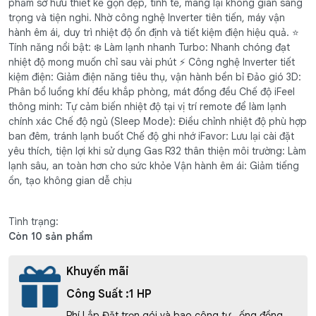
phẩm sở hữu thiết kế gọn đẹp, tinh tế, mang lại không gian sang
trọng và tiện nghi. Nhờ công nghệ Inverter tiên tiến, máy vận
hành êm ái, duy trì nhiệt độ ổn định và tiết kiệm điện hiệu quả. ⭐
Tính năng nổi bật: ❄️ Làm lạnh nhanh Turbo: Nhanh chóng đạt
nhiệt độ mong muốn chỉ sau vài phút ⚡ Công nghệ Inverter tiết
kiệm điện: Giảm điện năng tiêu thụ, vận hành bền bỉ Đảo gió 3D:
Phân bổ luồng khí đều khắp phòng, mát đồng đều Chế độ iFeel
thông minh: Tự cảm biến nhiệt độ tại vị trí remote để làm lạnh
chính xác Chế độ ngủ (Sleep Mode): Điều chỉnh nhiệt độ phù hợp
ban đêm, tránh lạnh buốt Chế độ ghi nhớ iFavor: Lưu lại cài đặt
yêu thích, tiện lợi khi sử dụng Gas R32 thân thiện môi trường: Làm
lạnh sâu, an toàn hơn cho sức khỏe Vận hành êm ái: Giảm tiếng
ồn, tạo không gian dễ chịu
Tình trạng:
Còn 10 sản phẩm
Khuyến mãi
Công Suất :1 HP
Phí Lắp Đặt trọn gói và bao công tư , ống đồng