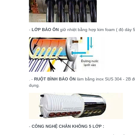
-
LỚP BẢO ÔN
giữ nhiệt bằng hợp kim foam ( độ dày 5
. -
RUỘT BÌNH BẢO ÔN
làm bằng inox SUS 304 - 2B đ
dụng.
-
CÔNG NGHỆ CHÂN KHÔNG 5 LỚP :