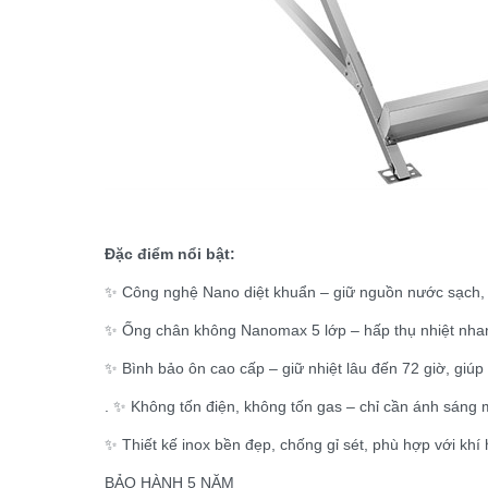
Đặc điểm nổi bật:
✨ Công nghệ Nano diệt khuẩn – giữ nguồn nước sạch, t
✨ Ống chân không Nanomax 5 lớp – hấp thụ nhiệt nhanh,
✨ Bình bảo ôn cao cấp – giữ nhiệt lâu đến 72 giờ, giú
. ✨ Không tốn điện, không tốn gas – chỉ cần ánh sáng m
✨ Thiết kế inox bền đẹp, chống gỉ sét, phù hợp với kh
BẢO HÀNH 5 NĂM