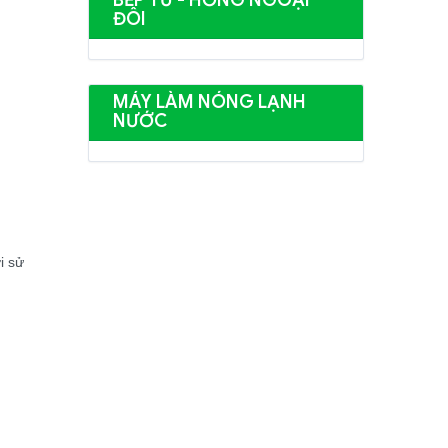
BẾP TỪ - HỒNG NGOẠI
ĐÔI
MÁY LÀM NÓNG LẠNH
NƯỚC
i sử