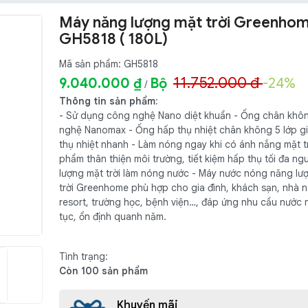
Máy năng lượng mặt trời Greenho
GH5818 ( 180L)
Mã sản phẩm: GH5818
11.752.000 đ
9.040.000 ₫
Bộ
-24%
/
Thông tin sản phẩm:
- Sử dụng công nghệ Nano diệt khuẩn - Ống chân khô
nghệ Nanomax - Ống hấp thụ nhiệt chân không 5 lớp g
thụ nhiệt nhanh - Làm nóng ngay khi có ánh nắng mặt tr
phẩm thân thiện môi trường, tiết kiệm hấp thụ tối đa n
lượng mặt trời làm nóng nước - Máy nước nóng năng lư
trời Greenhome phù hợp cho gia đình, khách sạn, nhà n
resort, trường học, bệnh viện…, đáp ứng nhu cầu nước 
tục, ổn định quanh năm.
Tình trạng:
Còn 100 sản phẩm
Khuyến mãi