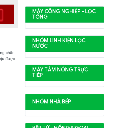
MÁY CÔNG NGHIỆP - LỌC
TỔNG
NHÓM LINH KIỆN LỌC
NƯỚC
ống chân
hịu được
MÁY TẮM NÓNG TRỰC
TIẾP
NHÓM NHÀ BẾP