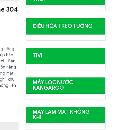
me 304
ĐIỀU HÒA TREO TƯỜNG
ng công
iúp hấp
TIVI
ời - Sản
guồn năng
ợng mặt
ghỉ, khu
MÁY LỌC NƯỚC
nóng liên
KANGAROO
MÁY LÀM MÁT KHÔNG
KHÍ