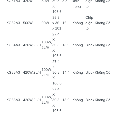
KG31A3
420W
80W
30.3
8.3
khử
điện
Không
Có
X
trùng
tử
108.6
35.3
Chíp
KG32A3
500W
90W
x 36
16
Không
điện
Không
Có
x 101
tử
27.4
X
100W,
KG34A3
420W,2L/H
30.3
13.9
Không
Block
Không
Có
2L/H
X
108.6
27.4
X
100W,
KG35A3
420W,2L/H
30.3
14.4
Không
Block
Không
Có
2L/H
X
108.6
27.4
X
100W,
KG36A3
420W,2L/H
30.3
13.9
Không
Block
Không
Có
2L/H
X
108.6