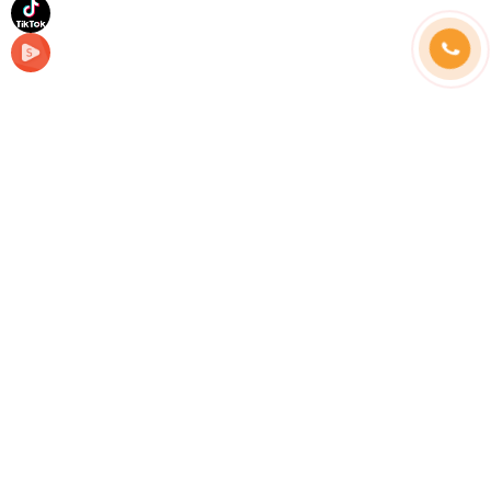
Những câu hỏi thường gặp
Hình thức thanh toán
Hướng dẫn đặt hàng
Phương thức vận chuyển
Chính sách đổi trả
Hotline tư vấn bán hàng: (24/24) :
0939.856.267
hoặc
0931.013.952
Lưu ý:
Điện Máy Tây Đô chỉ sử dụng 2 số Hotline trên và
Zalo OA
0939 856 267
0931.013.952
Kĩ thuật:
0939.856.267
Bảo hành
0931.013.952