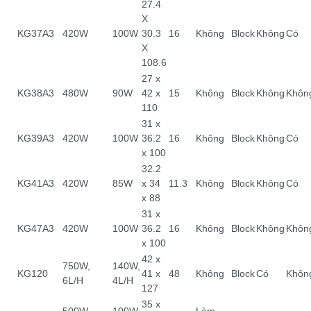
27.4
X
KG37A3
420W
100W
30.3
16
Không
Block
Không
Có
X
108.6
27 x
KG38A3
480W
90W
42 x
15
Không
Block
Không
Khôn
110
31 x
KG39A3
420W
100W
36.2
16
Không
Block
Không
Có
x 100
32.2
KG41A3
420W
85W
x 34
11.3
Không
Block
Không
Có
x 88
31 x
KG47A3
420W
100W
36.2
16
Không
Block
Không
Khôn
x 100
42 x
750W,
140W,
KG120
41 x
48
Không
Block
Có
Khôn
6L/H
4L/H
127
35 x