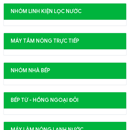
NHÓM LINH KIỆN LỌC NƯỚC
MÁY TẮM NÓNG TRỰC TIẾP
NHÓM NHÀ BẾP
BẾP TỪ - HỒNG NGOẠI ĐÔI
MÁY LÀM NÓNG LẠNH NƯỚC