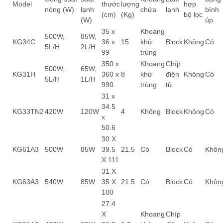
Model
thước
lượng
hợp
nóng (W)
lạnh
chứa
lạnh
bình
(cm)
(Kg)
bộ lọc
(W)
úp
35 x
Khoang
500W,
85W,
KG34C
36 x
15
khử
Block
Không
Có
5L/H
2L/H
99
trùng
350 x
Khoang
Chíp
500W,
65W,
KG31H
360 x
8
khử
điện
Không
Có
5L/H
1L/H
990
trùng
tử
31 x
34.5
KG33TN2
420W
120W
4
Không
Block
Không
Có
x
50.6
30 X
KG61A3
500W
85W
39.5
21.5
Có
Block
Có
Khôn
X 111
31 X
KG63A3
540W
85W
35 X
21.5
Có
Block
Có
Khôn
100
27.4
X
Khoang
Chíp