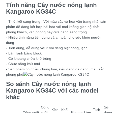
Tính năng Cây nước nóng lạnh
Kangaroo KG34C
- Thiết kết sang trọng : Với màu sắc và hoa văn trang nhã, sản
phẩm dễ dàng kết hợp hài hòa với mọi không gian nội thất
phòng khách, văn phòng hay cửa hàng sang trọng.
- Nhiều tính năng tiện dụng và an toàn cho sức khỏe người
dùng
- Tiện dụng, dễ dùng với 2 vòi riêng biệt nóng, lạnh.
- Làm lạnh bằng block
- Có khoang chứa khử trùng
- Chức năng khử mùi
- Sản phẩm có nhiều chủng loại, kiểu dáng đa dạng, màu sắc
phong phú
So sánh Cây nước nóng lạnh
Kangaroo KG34C với các model
khác
Công
Sử
Kích
Khối
Tích
Công suất
suất
Khoang
Làm
dụng