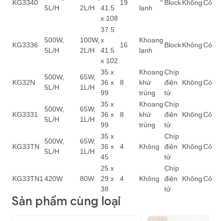
KG3340
19
Block
Không
Có
5L/H
2L/H
41.5
lạnh
x 108
37.5
500W,
100W,
x
Khoang
KG3336
16
Block
Không
Có
5L/H
2L/H
41.5
lạnh
x 102
35 x
Khoang
Chíp
500W,
65W,
KG32N
36 x
8
khử
điện
Không
Có
5L/H
1L/H
99
trùng
tử
35 x
Khoang
Chíp
500W,
65W,
KG3331
36 x
8
khử
điện
Không
Có
5L/H
1L/H
99
trùng
tử
35 x
Chíp
500W,
65W,
KG33TN
36 x
4
Không
điện
Không
Có
5L/H
1L/H
45
tử
25 x
Chíp
KG33TN1
420W
80W
29 x
4
Không
điện
Không
Có
38
tử
Sản phẩm cùng loại