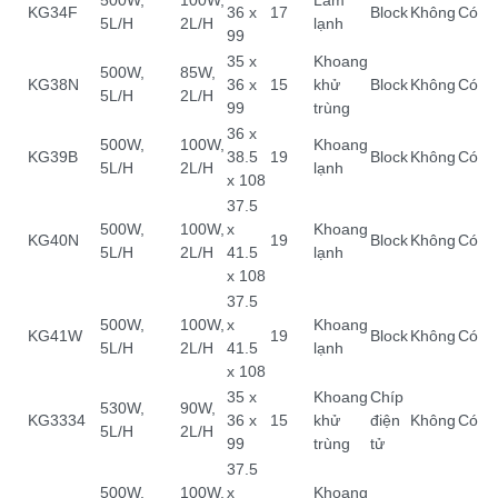
500W,
100W,
Làm
KG34F
36 x
17
Block
Không
Có
5L/H
2L/H
lạnh
99
35 x
Khoang
500W,
85W,
KG38N
36 x
15
khử
Block
Không
Có
5L/H
2L/H
99
trùng
36 x
500W,
100W,
Khoang
KG39B
38.5
19
Block
Không
Có
5L/H
2L/H
lạnh
x 108
37.5
500W,
100W,
x
Khoang
KG40N
19
Block
Không
Có
5L/H
2L/H
41.5
lạnh
x 108
37.5
500W,
100W,
x
Khoang
KG41W
19
Block
Không
Có
5L/H
2L/H
41.5
lạnh
x 108
35 x
Khoang
Chíp
530W,
90W,
KG3334
36 x
15
khử
điện
Không
Có
5L/H
2L/H
99
trùng
tử
37.5
500W,
100W,
x
Khoang