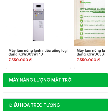
ống loại
Máy làm nóng lạnh nước uống loại
Máy làm nó
đứng KGWD03BT1D
đứng KGW
7.550.000 đ
7.390.000
MÁY NĂNG LƯỢNG MẶT TRỜI
ĐIỀU HÒA TREO TƯỜNG