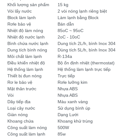
Khối lượng sản phẩm
15 kg
Vòi lấy nước
2 vòi nóng lạnh riêng biệt
Block làm lạnh
Làm lạnh bằng Block
Rơle bảo vệ
Bán dẫn
Nhiệt độ làm nóng
85oC ~ 95oC
Nhiệt độ nước lạnh
2oC - 10oC
Bình chứa nước lạnh
Dung tích 2L/h, bình Inox 304
Dung tích bình nóng
Dùng tích 5L/h, bình Inox 304
Môi chất làm lạnh
R-134a
Điều khiển nhiệt độ
Bộ ổn định nhiệt (thermostat)
Hệ thống làm lạnh
Hệ thống làm lạnh trực tiếp
Thiết bị đun nóng
Trực tiếp
Rơ le bảo vệ
Rơle lưỡng kim
Mặt thân trước
Nhựa ABS
Vòi
Nhựa ABS
Dây tiếp địa
Màu xanh vàng
Loại cây nước
Sử dụng bình úp
Giàn nóng
Dạng Lưới
Khoang chứa
Khoang khử trùng
Công suất làm nóng
500W
Công suất làm lạnh
85w