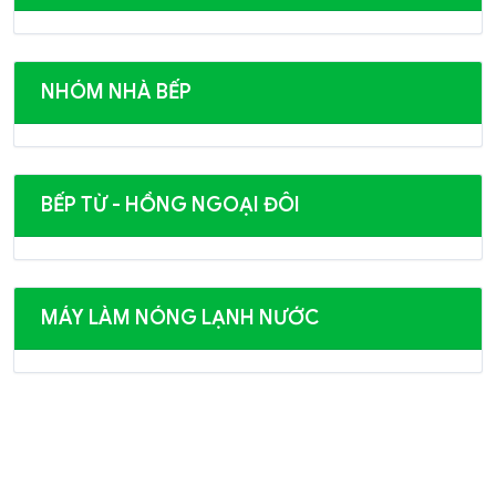
NHÓM NHÀ BẾP
BẾP TỪ - HỒNG NGOẠI ĐÔI
MÁY LÀM NÓNG LẠNH NƯỚC