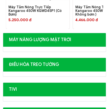
Máy Tắm Nóng Trực Tiếp
Máy Tắm Nóng Trực
Kangaroo 450W KGWD45P1 (Có
Kangaroo 450W KG
Bơm)
Không bơm )
5.250.000 đ
4.466.000 đ
MÁY NĂNG LƯỢNG MẶT TRỜI
ĐIỀU HÒA TREO TƯỜNG
TIVI