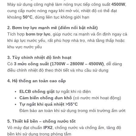
Máy sử dụng công nghệ làm nóng trực tiếp công suất
4500W
,
cung cấp nước nóng ngay khi mở vòi, nhiệt độ có thể đạt
khoảng
50°C
, dùng liên tục không giới hạn
2. Bơm trợ lực mạnh mẽ (điểm nổi bật nhất)
Tích hợp
bơm trợ lực
, giúp nước ra mạnh và ổn định ngay cả
khi áp lực nước yếu, rất phù hợp nhà trọ, nhà tầng thấp hoặc
khu vực nước yếu
3. Tùy chỉnh nhiệt độ linh hoạt
Có
3 mức công suất (1700W – 2800W – 4500W)
, dễ dàng
điều chỉnh nhiệt độ theo thời tiết và nhu cầu sử dụng
4. Hệ thống an toàn cao cấp
ELCB chống giật
tự ngắt khi rò điện
Cảm biến chống đun khô
(có nước mới hoạt động)
Tự ngắt khi quá nhiệt >55°C
Đảm bảo an toàn khi sử dụng trong môi trường ẩm ướt
5. Thiết kế bền – chống nước tốt
Vỏ máy đạt chuẩn
IPX2
, chống nước và chống ẩm, tăng độ
bền khi sử dụng trong phòng tắm