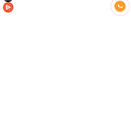
Những câu hỏi thường gặp
Hình thức thanh toán
Hướng dẫn đặt hàng
Phương thức vận chuyển
Chính sách đổi trả
Hotline tư vấn bán hàng: (24/24) :
0939.856.267
hoặc
0931.013.952
Lưu ý:
Điện Máy Tây Đô chỉ sử dụng 2 số Hotline trên và
Zalo OA
0939 856 267
0931.013.952
Kĩ thuật:
0939.856.267
Bảo hành
0931.013.952
Văn Phòng Đại Diện:
Số 36C , Đường 3.2 - P. Tân An , TP Cần Thơ