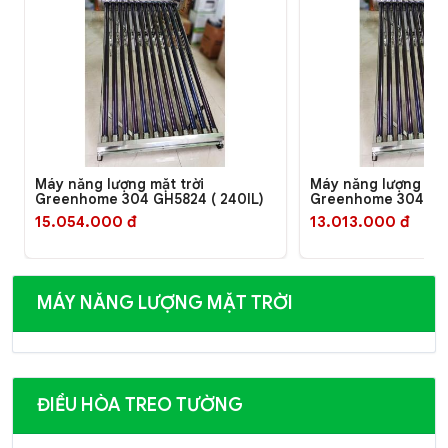
Máy năng lượng mặt trời
Máy năng lượng mặt
Greenhome 304 GH5824 ( 240lL)
Greenhome 304 GH5
15.054.000 đ
13.013.000 đ
MÁY NĂNG LƯỢNG MẶT TRỜI
ĐIỀU HÒA TREO TƯỜNG